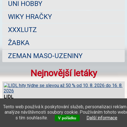
UNI HOBBY
WIKY HRAČKY
XXXLUTZ
ŽABKA
ZEMAN MASO-UZENINY
Nejnovější letáky
LIDL
platí až za 3 dny
Tento web používá k poskytování služeb, personalizaci reklam
analýze návštěvnosti soubory cookie. Používáním tohoto web
LIDL
s tím souhlasíte.
Další informace
V pořádku
platí až za 3 dny